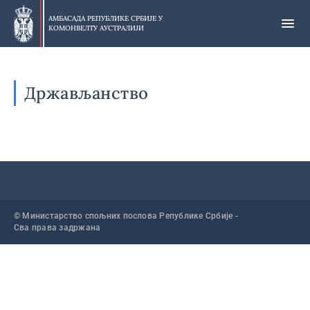
Прескочи
на
АМБАСАДА РЕПУБЛИКЕ СРБИЈЕ У
КОМОНВЕЛТУ АУСТРАЛИЈИ
главни
део
Држављанство
© Министарство спољних послова Републике Србије -
Сва права задржана