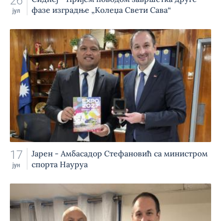
26
фазе изградње „Колеџа Свети Сава“
јул
17
Јарен - Амбасадор Стефановић са министром
спорта Науруа
јун