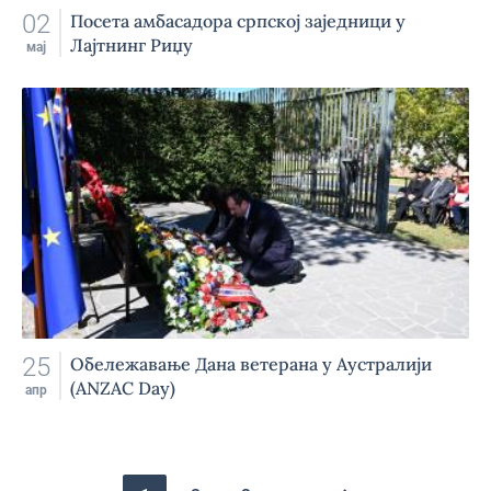
02
Посета амбасадора српској заједници у
Лајтнинг Риџу
мај
25
Обележавање Дана ветерана у Аустралији
(ANZAC Day)
апр
Pagination