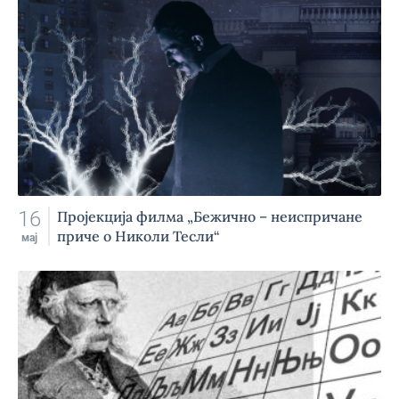
16
Пројекција филма „Бежично – неиспричане
приче о Николи Тесли“
мај