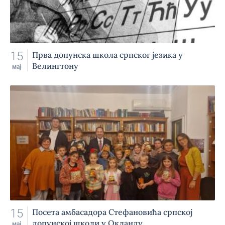
15
Прва допунска школа српског језика у
Велингтону
мај
15
Посета амбасадора Стефановића српској
допунској школи у Окланду
мај