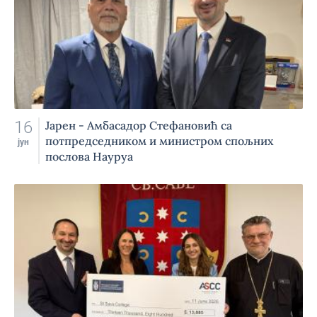
16
Јарен - Амбасадор Стефановић са
потпредседником и министром спољних
јун
послова Науруа