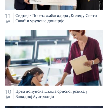
11
Сиднеј - Посета амбасадора „Колеџу Свети
Сава“ и уручење донације
јун
10
Прва допунска школа српског језика у
Западној Аустралији
јун