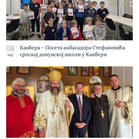
08
Канбера – Посета амбасадора Стефановића
српској допунској школи у Канбери
мај